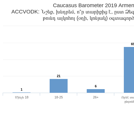
Caucasus Barometer 2019
ACCVODK: Նշեք, խնդրեմ, ո՞ր տարիքից է, ըստ Ձեզ, 
6
21
6
1
Մինչև 18
18-25
26+
Որևէ տա
ընդուն