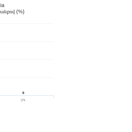
 Armenia
անքով (%)
0
ՉԳ