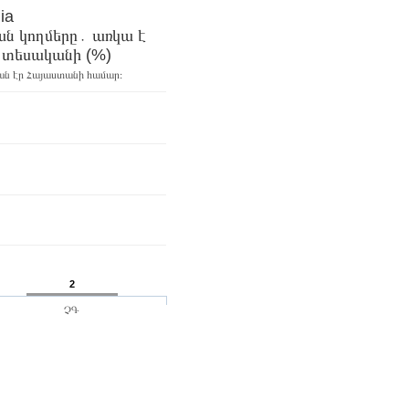
 Armenia
ն կողմերը․ առկա է
սպառողական ապրանքների և սննդի ավելի լայն տեսականի (%)
ական էր Հայաստանի համար։
2
ՉԳ