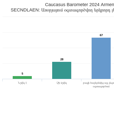
Caucasus Barometer 2024 Armen
SECNDLAEN: Առօրյայում օգտագործվող երկրորդ լեզ
67
28
5
Նշվել է
Չի նշվել
բացի հայերենից այլ լեզո
օգտագործում