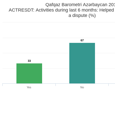
Qafqaz Barometri Azərbaycan 20
ACTRESDT: Activiti
a dispute (%)
67
33
Yes
No