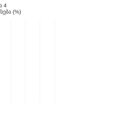
ა 4
სება (%)