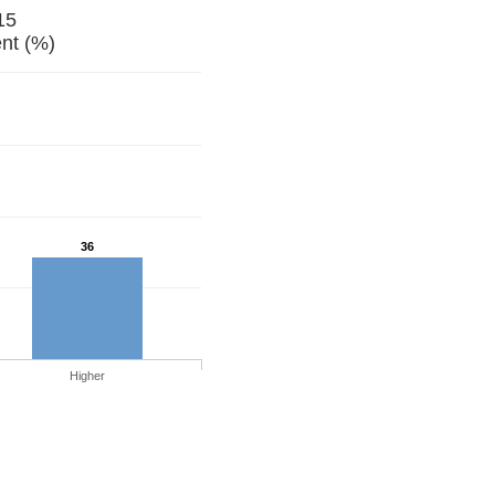
15
nt (%)
36
Higher