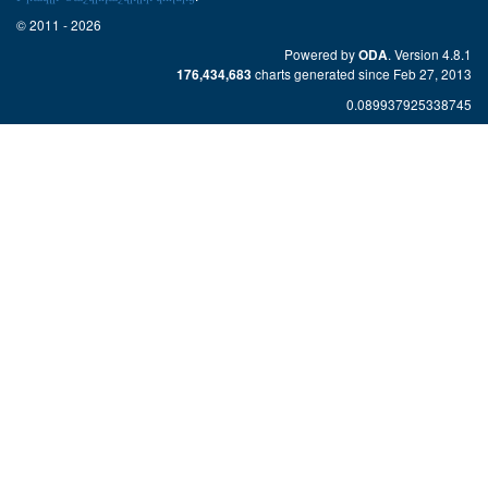
© 2011 - 2026
Powered by
. Version 4.8.1
ODA
charts generated since Feb 27, 2013
176,434,683
0.089937925338745