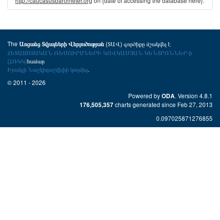
http://caucasusbarometer.org
on {date of accessing the database here}.
The
(ՏԱՎ) գործիքը մշակվել է
Առցանց Տվյալների Վերլուծության
ՀԵՏԱԶՈՏԱԿԱՆ ՌԵՍՈՒՐՍՆԵՐԻ ԿՈՎԿԱՍՅԱՆ ԿԵՆՏՐՈՆՆԵՐ-ի
(ՀՌԿԿ)
համար
Իրակլի Նաշկիդաշվիլիի կողմից
.
© 2011 - 2026
Powered by
. Version 4.8.1
ODA
charts generated since Feb 27, 2013
176,505,357
0.097025871276855