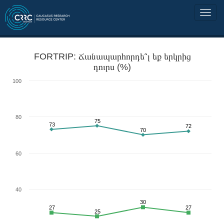
FORTRIP: Ճանապարհորդե՞լ եք երկրից
դուրս (%)
100
80
75
73
72
70
60
40
30
27
27
25