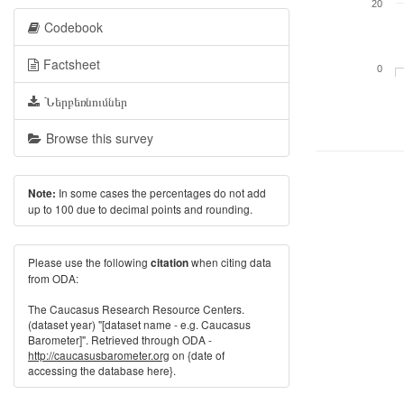
20
Codebook
Factsheet
0
Ներբեռնումներ
Browse this survey
In some cases the percentages do not add
Note:
up to 100 due to decimal points and rounding.
Please use the following
when citing data
citation
from ODA:
The Caucasus Research Resource Centers.
(dataset year) "[dataset name - e.g. Caucasus
Barometer]". Retrieved through ODA -
http://caucasusbarometer.org
on {date of
accessing the database here}.