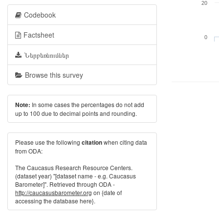
20
Codebook
Factsheet
0
Ներբեռնումներ
Browse this survey
In some cases the percentages do not add
Note:
up to 100 due to decimal points and rounding.
Please use the following
when citing data
citation
from ODA:
The Caucasus Research Resource Centers.
(dataset year) "[dataset name - e.g. Caucasus
Barometer]". Retrieved through ODA -
http://caucasusbarometer.org
on {date of
accessing the database here}.