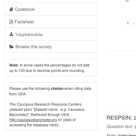
20
Codebook
Factsheet
0
Ներբեռնումներ
Browse this survey
In some cases the percentages do not add
Note:
up to 100 due to decimal points and rounding.
Please use the following
when citing data
citation
from ODA:
The Caucasus Research Resource Centers.
(dataset year) "[dataset name - e.g. Caucasus
Barometer]". Retrieved through ODA -
RESPSIN: Հ
http://caucasusbarometer.org
on {date of
accessing the database here}.
Question text:
Հ
Note:
Interview