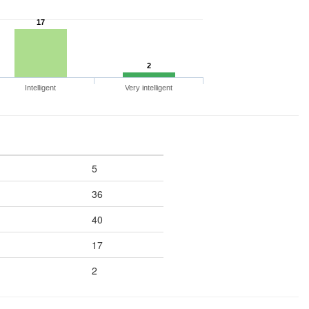
17
2
Intelligent
Very intelligent
5
36
40
17
2