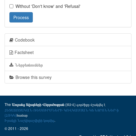
Without 'Don't know' and 'Refusal'
Process
Codebook
Factsheet
Ներբեռնումներ
Browse this survey
The
(ՏԱՎ) գործիքը մշակվել է
Առցանց Տվյալների Վերլուծության
ՀԵՏԱԶՈՏԱԿԱՆ ՌԵՍՈՒՐՍՆԵՐԻ ԿՈՎԿԱՍՅԱՆ ԿԵՆՏՐՈՆՆԵՐ-ի
(ՀՌԿԿ)
համար
Իրակլի Նաշկիդաշվիլիի կողմից
.
© 2011 - 2026