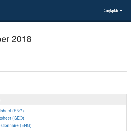
Հայերեն
ber 2018
ր
tsheet (ENG)
tsheet (GEO)
stionnaire (ENG)