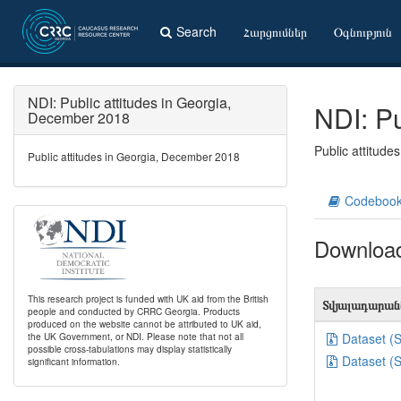
Search
Հարցումներ
Օգնություն
NDI: Public attitudes in Georgia,
NDI: P
December 2018
Public attitud
Public attitudes in Georgia, December 2018
Codeboo
Downloa
This research project is funded with UK aid from the British
Տվյալադարան
people and conducted by CRRC Georgia. Products
produced on the website cannot be attributed to UK aid,
the UK Government, or NDI. Please note that not all
Dataset (
possible cross-tabulations may display statistically
Dataset (
significant information.