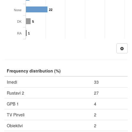
22
None
DK
5
RA
1
Frequency distribution (%)
Imedi
33
Rustavi 2
27
GPB 1
4
TV Pirveli
2
Obiektivi
2