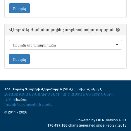
Ընտրել
Վերլուծել ժամանակային շարքերով տվյալադարան
Ընտրել տվյալադարանը
Ընտրել
The
(ՏԱՎ) գործիքը մշակվել է
Առցանց Տվյալների Վերլուծության
ՀԵՏԱԶՈՏԱԿԱՆ ՌԵՍՈՒՐՍՆԵՐԻ ԿՈՎԿԱՍՅԱՆ ԿԵՆՏՐՈՆՆԵՐ-ի
(ՀՌԿԿ)
համար
Իրակլի Նաշկիդաշվիլիի կողմից
.
© 2011 - 2026
Powered by
. Version 4.8.1
ODA
charts generated since Feb 27, 2013
176,497,186