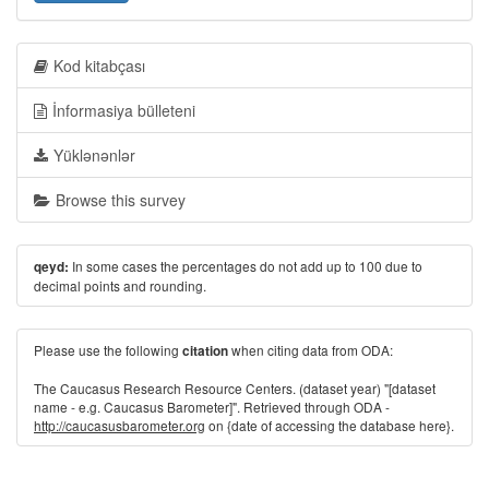
Kod kitabçası
İnformasiya bülleteni
Yüklənənlər
Browse this survey
In some cases the percentages do not add up to 100 due to
qeyd:
decimal points and rounding.
Please use the following
when citing data from ODA:
citation
The Caucasus Research Resource Centers. (dataset year) "[dataset
name - e.g. Caucasus Barometer]". Retrieved through ODA -
http://caucasusbarometer.org
on {date of accessing the database here}.