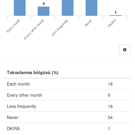
9
1
DK/RA
Each month
Never
Every other month
Less frequently
Təkrarlanma bölgüsü (%)
Each month
18
Every other month
9
Less frequently
18
Never
54
DK/RA
1