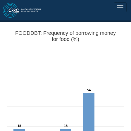
FOODDBT: Frequency of borrowing money
for food (%)
54
18
18