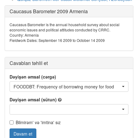
Caucasus Barometer 2009 Armenia
Caucasus Barometer is the annual household survey about social
economic issues and political attitudes conducted by CRRC.
Country: Armenia
Fieldwork Dates: September 16 2009 to October 14 2009
Cavabları təhlil et
Dəyişən əmsal (cərgə)
FOODDBT: Frequency of borrowing money for food
Dəyişən əmsal (sütun)
Bilmirəm' və 'imtina' sız
Davam et