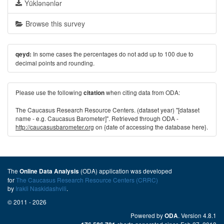
Yüklənənlər
Browse this survey
In some cases the percentages do not add up to 100 due to
qeyd:
decimal points and rounding.
Please use the following
when citing data from ODA:
citation
The Caucasus Research Resource Centers. (dataset year) "[dataset
name - e.g. Caucasus Barometer]". Retrieved through ODA -
http://caucasusbarometer.org
on {date of accessing the database here}.
The
(ODA) application was developed
Online Data Analysis
for
The Caucasus Research Resource Centers (CRRC)
by
Irakli Naskidashvili
.
© 2011 - 2026
Powered by
. Version 4.8.1
ODA