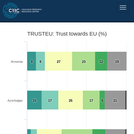
TRUSTEU: Trust towards EU (%)
Armenia
9
9
27
23
12
19
Azerbaijan
15
17
25
17
5
21