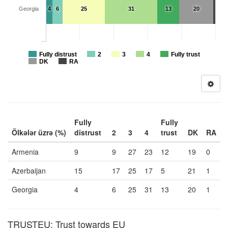
Georgia
4
6
25
31
13
20
Fully distrust
2
3
4
Fully trust
DK
RA
Fully
Fully
Ölkələr üzrə (%)
distrust
2
3
4
trust
DK
RA
Armenia
9
9
27
23
12
19
0
Azerbaijan
15
17
25
17
5
21
1
Georgia
4
6
25
31
13
20
1
TRUSTEU: Trust towards EU