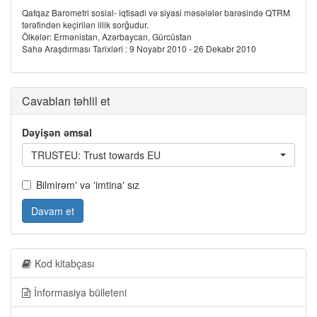
Qafqaz Barometri sosial- iqtisadi və siyasi məsələlər barəsində QTRM
tərəfindən keçirilən illik sorğudur.
Ölkələr: Ermənistan, Azərbaycan, Gürcüstan
Sahə Araşdırması Tarixləri : 9 Noyabr 2010 - 26 Dekabr 2010
Cavabları təhlil et
Dəyişən əmsal
TRUSTEU: Trust towards EU
Bilmirəm' və 'imtina' sız
Davam et
Kod kitabçası
İnformasiya bülleteni