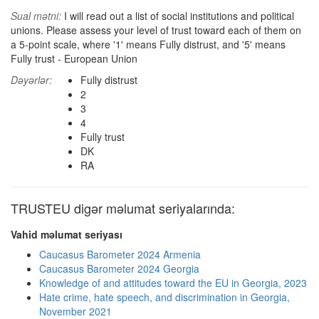
Sual mətni:
I will read out a list of social institutions and political
unions. Please assess your level of trust toward each of them on
a 5-point scale, where '1' means Fully distrust, and '5' means
Fully trust - European Union
Dəyərlər:
Fully distrust
2
3
4
Fully trust
DK
RA
TRUSTEU digər məlumat seriyalarında:
Vahid məlumat seriyası
Caucasus Barometer 2024 Armenia
Caucasus Barometer 2024 Georgia
Knowledge of and attitudes toward the EU in Georgia, 2023
Hate crime, hate speech, and discrimination in Georgia,
November 2021