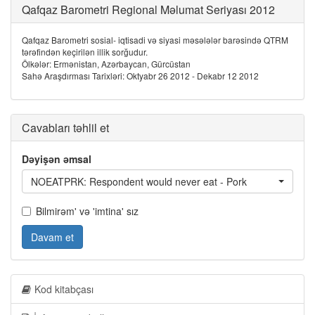
Qafqaz Barometri Regional Məlumat Seriyası 2012
Qafqaz Barometri sosial- iqtisadi və siyasi məsələlər barəsində QTRM
tərəfindən keçirilən illik sorğudur.
Ölkələr: Ermənistan, Azərbaycan, Gürcüstan
Sahə Araşdırması Tarixləri: Oktyabr 26 2012 - Dekabr 12 2012
Cavabları təhlil et
Dəyişən əmsal
NOEATPRK: Respondent would never eat - Pork
Bilmirəm' və 'imtina' sız
Davam et
Kod kitabçası