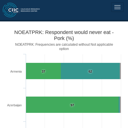
NOEATPRK: Respondent would never eat -
Pork (%)
NOEATPRK: Frequencies are calculated without Not applicable
option
Armenia
37
62
Azerbaijan
97