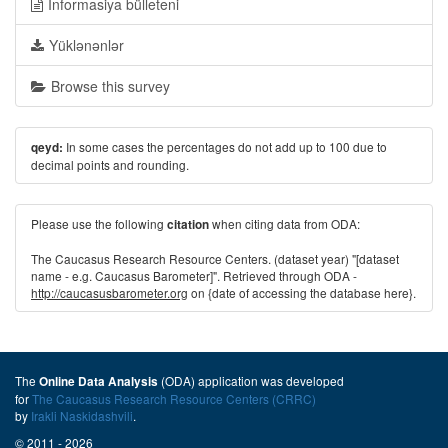
İnformasiya bülleteni
Yüklənənlər
Browse this survey
In some cases the percentages do not add up to 100 due to
qeyd:
decimal points and rounding.
Please use the following
when citing data from ODA:
citation
The Caucasus Research Resource Centers. (dataset year) "[dataset
name - e.g. Caucasus Barometer]". Retrieved through ODA -
http://caucasusbarometer.org
on {date of accessing the database here}.
The
(ODA) application was developed
Online Data Analysis
for
The Caucasus Research Resource Centers (CRRC)
by
Irakli Naskidashvili
.
© 2011 - 2026