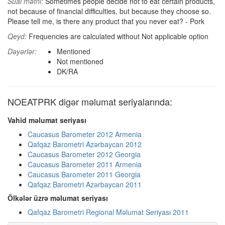
Sual mətni:
Sometimes people decide not to eat certain products,
not because of financial difficulties, but because they choose so.
Please tell me, is there any product that you never eat? - Pork
Qeyd:
Frequencies are calculated without Not applicable option
Dəyərlər:
Mentioned
Not mentioned
DK/RA
NOEATPRK digər məlumat seriyalarında:
Vahid məlumat seriyası
Caucasus Barometer 2012 Armenia
Qafqaz Barometri Azərbaycan 2012
Caucasus Barometer 2012 Georgia
Caucasus Barometer 2011 Armenia
Caucasus Barometer 2011 Georgia
Qafqaz Barometri Azərbaycan 2011
Ölkələr üzrə məlumat seriyası
Qafqaz Barometri Regional Məlumat Seriyası 2011