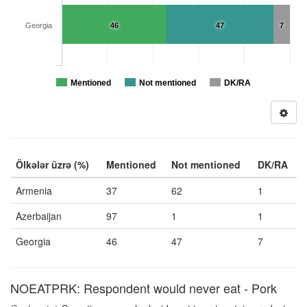
Georgia
46
47
7
Mentioned
Not mentioned
DK/RA
Ölkələr üzrə (%)
Mentioned
Not mentioned
DK/RA
Armenia
37
62
1
Azerbaijan
97
1
1
Georgia
46
47
7
NOEATPRK: Respondent would never eat - Pork