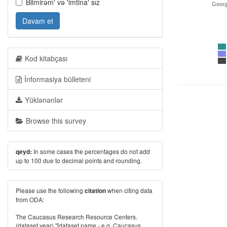
Bilmirəm' və 'imtina' sız
Georg
Davam et
Kod kitabçası
İnformasiya bülleteni
Yüklənənlər
Browse this survey
In some cases the percentages do not add
qeyd:
up to 100 due to decimal points and rounding.
Please use the following
when citing data
citation
from ODA:
The Caucasus Research Resource Centers.
(dataset year) "[dataset name - e.g. Caucasus