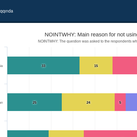
qqında
NOINTWHY: Main reason for not using
NOINTWHY: The question was asked to the respondents who
ia
33
15
an
25
24
5