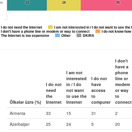
ia
19
16
35
I do not need the Internet
I am not interested in / I do not want to use the 
I don't have a phone line or modem or way to connect
I do not know how 
The Internet is too expensive
Other
DK/RA
I don't
have a
I am not
phone
interested
I do not
line or
I do not
in / I do
have
modem
need
not want
access
or way
the
to use the
to
to
Ölkələr üzrə (%)
Internet
Internet
computer
connect
Armenia
33
15
31
2
Azerbaijan
25
24
5
20