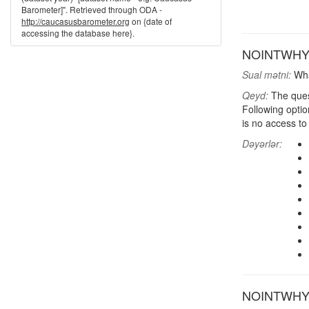
Barometer]". Retrieved through ODA -
http://caucasusbarometer.org
on {date of
accessing the database here}.
NOINTWHY: M
Sual mətni:
Wha
Qeyd:
The ques
Following optio
is no access to
Dəyərlər:
NOINTWHY d