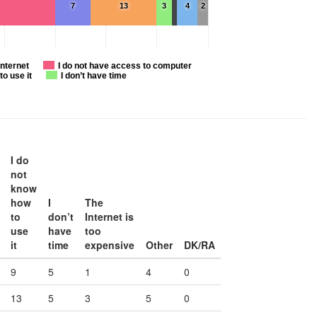
7
13
3
4
2
Internet
I do not have access to computer
to use it
I don’t have time
I do
not
know
how
I
The
to
don’t
Internet is
use
have
too
it
time
expensive
Other
DK/RA
9
5
1
4
0
13
5
3
5
0