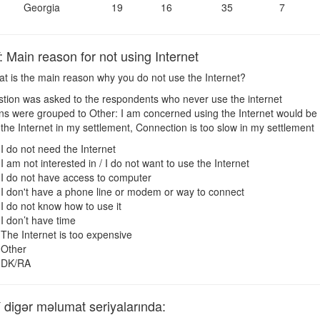
Georgia
19
16
35
7
ain reason for not using Internet
t is the main reason why you do not use the Internet?
tion was asked to the respondents who never use the internet
ns were grouped to Other: I am concerned using the Internet would be a 
 the Internet in my settlement, Connection is too slow in my settlement
I do not need the Internet
I am not interested in / I do not want to use the Internet
I do not have access to computer
I don't have a phone line or modem or way to connect
I do not know how to use it
I don’t have time
The Internet is too expensive
Other
DK/RA
igər məlumat seriyalarında: