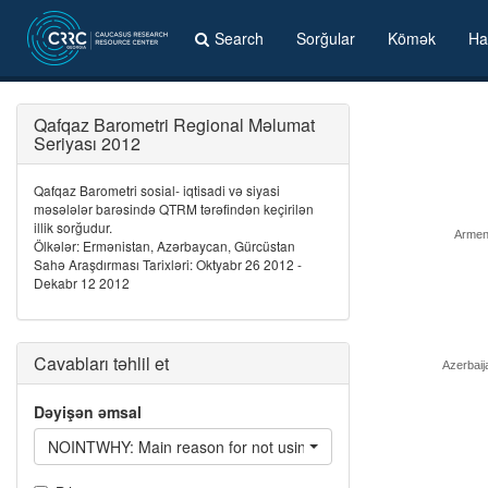
Search
Sorğular
Kömək
Ha
Qafqaz Barometri Regional Məlumat
Seriyası 2012
Qafqaz Barometri sosial- iqtisadi və siyasi
məsələlər barəsində QTRM tərəfindən keçirilən
illik sorğudur.
Armen
Ölkələr: Ermənistan, Azərbaycan, Gürcüstan
Sahə Araşdırması Tarixləri: Oktyabr 26 2012 -
Dekabr 12 2012
Cavabları təhlil et
Azerbaij
Dəyişən əmsal
NOINTWHY: Main reason for not using Internet