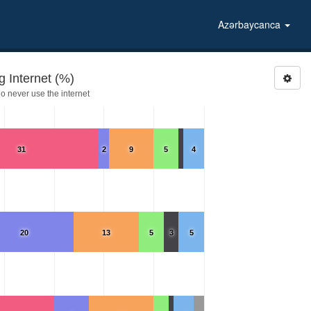
Azərbaycanca
 Internet (%)
 never use the internet
31
2
9
5
4
20
13
5
3
5