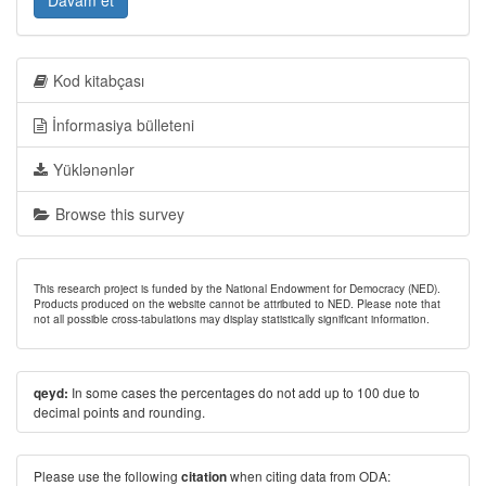
Davam et
Kod kitabçası
İnformasiya bülleteni
Yüklənənlər
Browse this survey
This research project is funded by the National Endowment for Democracy (NED).
Products produced on the website cannot be attributed to NED. Please note that
not all possible cross-tabulations may display statistically significant information.
In some cases the percentages do not add up to 100 due to
qeyd:
decimal points and rounding.
Please use the following
when citing data from ODA:
citation