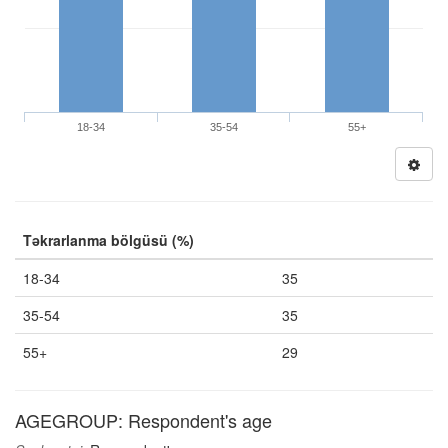
18-34
35-54
55+
Təkrarlanma bölgüsü (%)
18-34
35
35-54
35
55+
29
AGEGROUP: Respondent's age