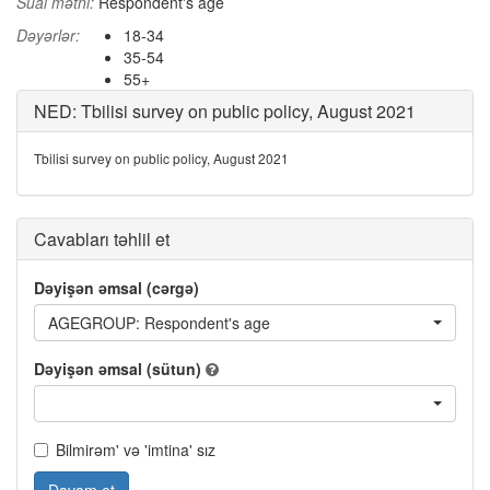
Sual mətni:
Respondent's age
Dəyərlər:
18-34
35-54
55+
NED: Tbilisi survey on public policy, August 2021
Tbilisi survey on public policy, August 2021
Cavabları təhlil et
Dəyişən əmsal (cərgə)
AGEGROUP: Respondent's age
Dəyişən əmsal (sütun)
Bilmirəm' və 'imtina' sız