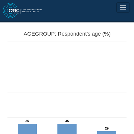
AGEGROUP: Respondent's age (%)
35
35
29