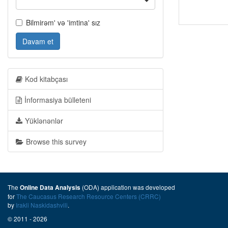
Bilmirəm' və 'imtina' sız
Davam et
Kod kitabçası
İnformasiya bülleteni
Yüklənənlər
Browse this survey
The
(ODA) application was developed
Online Data Analysis
for
The Caucasus Research Resource Centers (CRRC)
by
Irakli Naskidashvili
.
© 2011 - 2026