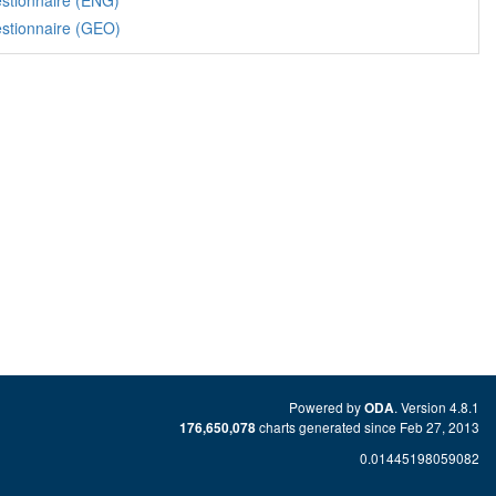
stionnaire (ENG)
stionnaire (GEO)
Powered by
. Version 4.8.1
ODA
charts generated since Feb 27, 2013
176,650,078
0.01445198059082