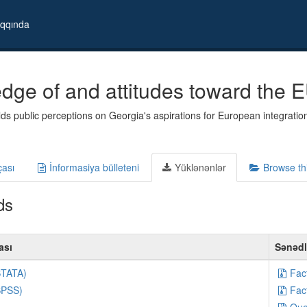
qqında
dge of and attitudes toward the E
ds public perceptions on Georgia's aspirations for European integration
çası
İnformasiya bülleteni
Yüklənənlər
Browse th
ds
ası
Sənəd
STATA)
Fac
SPSS)
Fac