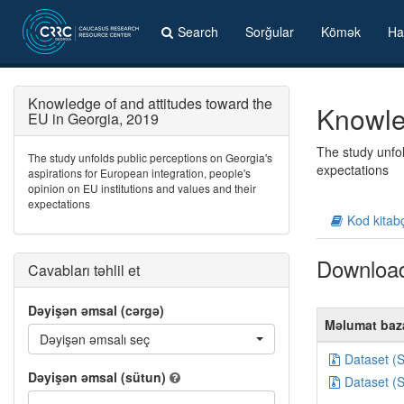
Search
Sorğular
Kömək
Ha
Knowledge of and attitudes toward the
Knowle
EU in Georgia, 2019
The study unfol
The study unfolds public perceptions on Georgia's
expectations
aspirations for European integration, people's
opinion on EU institutions and values and their
expectations
Kod kitab
Downloa
Cavabları təhlil et
Dəyişən əmsal (cərgə)
Məlumat baz
Dəyişən əmsalı seç
Dataset (
Dəyişən əmsal (sütun)
Dataset (