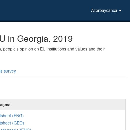
Azərbaycanca
U in Georgia, 2019
, people's opinion on EU institutions and values and their
is survey
ləşmə
tsheet (ENG)
tsheet (GEO)