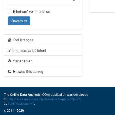
Bilmirəm' və 'imtina' sız
Davam et
Kod kitabçası
İnformasiya bülleteni
Yüklənənlər
Browse this survey
The
(ODA) application was developed
Online Data Analysis
for
The Caucasus Research Resource Centers (CRRC)
by
Irakli Naskidashvili
.
© 2011 - 2026