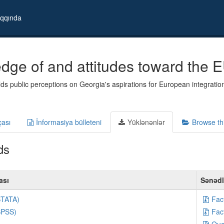
qqında
dge of and attitudes toward the E
ds public perceptions on Georgia's aspirations for European integration
çası
İnformasiya bülleteni
Yüklənənlər
Browse th
ds
ası
Sənəd
STATA)
Fac
SPSS)
Fac