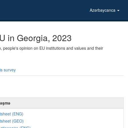
Azərbaycanca
U in Georgia, 2023
, people's opinion on EU institutions and values and their
is survey
ləşmə
tsheet (ENG)
tsheet (GEO)