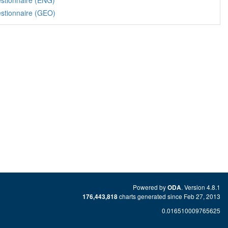
stionnaire (ENG)
stionnaire (GEO)
Powered by
. Version 4.8.1
ODA
charts generated since Feb 27, 2013
176,443,818
0.016510009765625