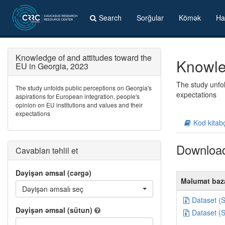
Search
Sorğular
Kömək
Ha
Knowledge of and attitudes toward the
Knowle
EU in Georgia, 2023
The study unfol
The study unfolds public perceptions on Georgia's
expectations
aspirations for European integration, people's
opinion on EU institutions and values and their
expectations
Kod kitab
Downloa
Cavabları təhlil et
Dəyişən əmsal (cərgə)
Məlumat baz
Dəyişən əmsalı seç
Dataset (
Dəyişən əmsal (sütun)
Dataset (