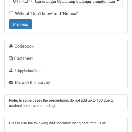
CYRRLPR: Այս տարվա եկամուտը նախորդ տարվա համեմատ
Without 'Don't know' and 'Refusal'
Process
Codebook
Factsheet
Ներբեռնումներ
Browse this survey
In some cases the percentages do not add up to 100 due to
Note:
decimal points and rounding.
Please use the following
when citing data from ODA:
citation