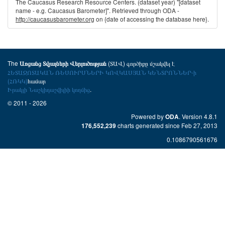
The Caucasus Research Resource Centers. (dataset year) "[dataset
name - e.g. Caucasus Barometer]". Retrieved through ODA -
http://caucasusbarometer.org
on {date of accessing the database here}.
The
(ՏԱՎ) գործիքը մշակվել է
Առցանց Տվյալների Վերլուծության
ՀԵՏԱԶՈՏԱԿԱՆ ՌԵՍՈՒՐՍՆԵՐԻ ԿՈՎԿԱՍՅԱՆ ԿԵՆՏՐՈՆՆԵՐ-ի
(ՀՌԿԿ)
համար
Իրակլի Նաշկիդաշվիլիի կողմից
.
© 2011 - 2026
Powered by
. Version 4.8.1
ODA
charts generated since Feb 27, 2013
176,552,239
0.1086790561676