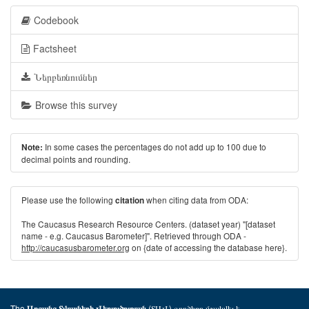
Codebook
Factsheet
Ներբեռնումներ
Browse this survey
In some cases the percentages do not add up to 100 due to
Note:
decimal points and rounding.
Please use the following
when citing data from ODA:
citation
The Caucasus Research Resource Centers. (dataset year) "[dataset
name - e.g. Caucasus Barometer]". Retrieved through ODA -
http://caucasusbarometer.org
on {date of accessing the database here}.
The
(ՏԱՎ) գործիքը մշակվել է
Առցանց Տվյալների Վերլուծության