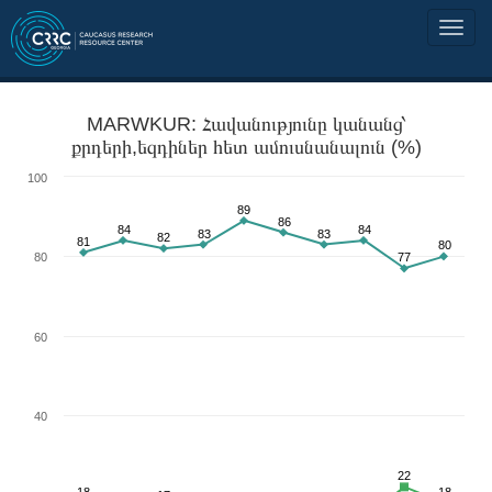
MARWKUR: Հավանությունը կանանց՝
քրդերի,եզդիներ հետ ամուսնանալուն (%)
100
89
86
84
84
83
83
82
81
80
80
77
60
40
22