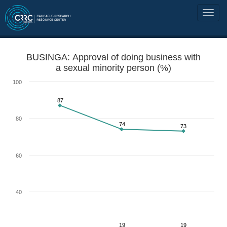
BUSINGA: Approval of doing business with
a sexual minority person (%)
100
87
80
74
73
60
40
19
19