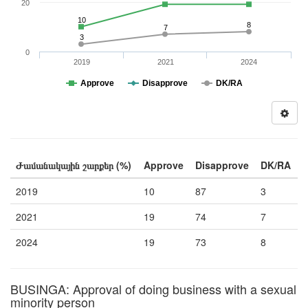
20
10
8
7
3
0
2019
2021
2024
Approve
Disapprove
DK/RA
Ժամանակային շարքեր (%)
Approve
Disapprove
DK/RA
2019
10
87
3
2021
19
74
7
2024
19
73
8
BUSINGA: Approval of doing business with a sexual
minority person