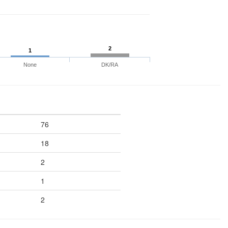
2
1
None
DK/RA
76
18
2
1
2