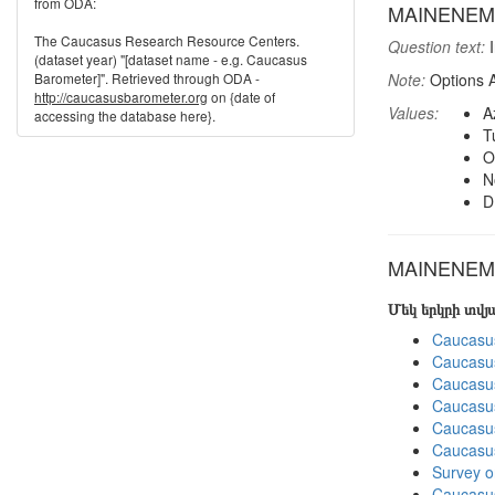
from ODA:
MAINENEM: 
The Caucasus Research Resource Centers.
Question text:
I
(dataset year) "[dataset name - e.g. Caucasus
Barometer]". Retrieved through ODA -
Note:
Options A
http://caucasusbarometer.org
on {date of
Values:
A
accessing the database here}.
T
O
N
D
MAINENEM i
Մեկ երկրի տվ
Caucasu
Caucasu
Caucasu
Caucasu
Caucasu
Caucasu
Survey o
Caucasu