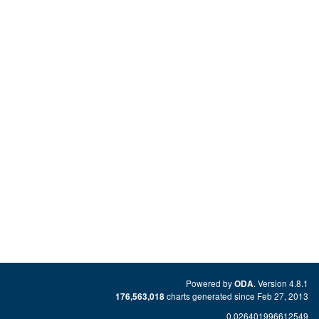
Powered by
. Version 4.8.1
ODA
charts generated since Feb 27, 2013
176,563,018
0.026401996612549