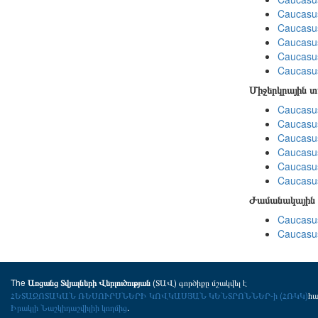
Caucasu
Caucasu
Caucasu
Caucasus
Caucasu
Միջերկրային 
Caucasus
Caucasus
Caucasus
Caucasus
Caucasus
Caucasus
Ժամանակային 
Caucasus
Caucasus
The
(ՏԱՎ) գործիքը մշակվել է
Առցանց Տվյալների Վերլուծության
ՀԵՏԱԶՈՏԱԿԱՆ ՌԵՍՈՒՐՍՆԵՐԻ ԿՈՎԿԱՍՅԱՆ ԿԵՆՏՐՈՆՆԵՐ-ի (ՀՌԿԿ)
հ
Իրակլի Նաշկիդաշվիլիի կողմից
.