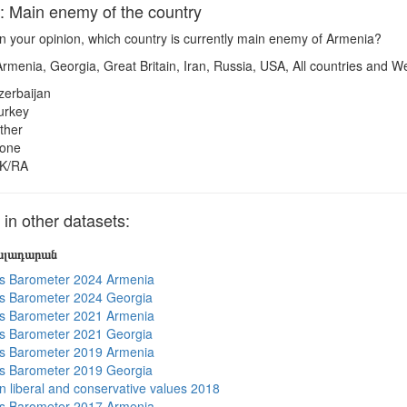
Main enemy of the country
n your opinion, which country is currently main enemy of Armenia?
rmenia, Georgia, Great Britain, Iran, Russia, USA, All countries and W
zerbaijan
urkey
ther
one
K/RA
n other datasets:
յալադարան
s Barometer 2024 Armenia
s Barometer 2024 Georgia
s Barometer 2021 Armenia
s Barometer 2021 Georgia
s Barometer 2019 Armenia
s Barometer 2019 Georgia
n liberal and conservative values 2018
s Barometer 2017 Armenia