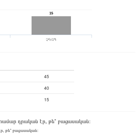
15
ՉԳ/ՀՊ
45
40
15
 համար դրական էր, թե՞ բացասական։
ր, թե՞ բացասական։