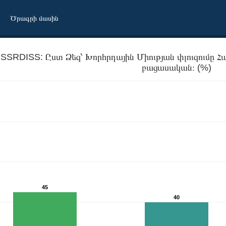
Ծրագրի մասին
SSRDISS: Ըստ Ձեզ՝ Խորհրդային Միության փլուզումը Հ
բացասական։ (%)
45
անի համար դրական էր, թե՞ բացասական։
40