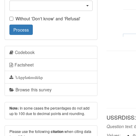
Without 'Don't know' and 'Refusal'
Process
Codebook
Factsheet
Ներբեռնումներ
Browse this survey
In some cases the percentages do not add
Note:
up to 100 due to decimal points and rounding.
USSRDISS: 
Question text:
Ը
Please use the following
when citing data
citation
Values:
Դ