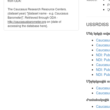
from ODA:
Բ
The Caucasus Research Resource Centers.
Չ
(dataset year) "[dataset name - e.g. Caucasus
Barometer]". Retrieved through ODA -
http://caucasusbarometer.org
on {date of
USSRDISS in
accessing the database here}.
Մեկ երկրի տվ
Caucasu
Caucasu
Caucasu
NDI: Publ
NDI: Publ
Caucasu
NDI: Pub
NDI: Publ
Միջերկրային 
Caucasus
Caucasus
Ժամանակային 
Caucasus