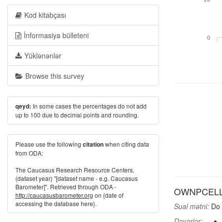
Kod kitabçası
İnformasiya bülleteni
0
Yüklənənlər
Browse this survey
In some cases the percentages do not add
qeyd:
up to 100 due to decimal points and rounding.
Please use the following
when citing data
citation
from ODA:
The Caucasus Research Resource Centers.
(dataset year) "[dataset name - e.g. Caucasus
Barometer]". Retrieved through ODA -
OWNPCELL: 
http://caucasusbarometer.org
on {date of
accessing the database here}.
Sual mətni:
Do 
Dəyərlər: