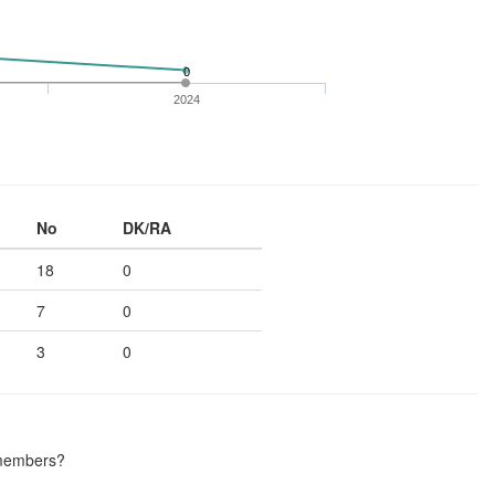
0
2024
No
DK/RA
18
0
7
0
3
0
 members?