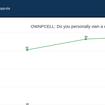
qqında
OWNPCELL: Do you personally own a c
93
81
18