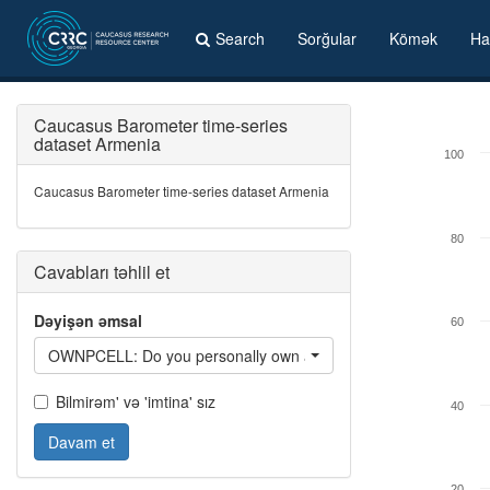
Search
Sorğular
Kömək
Ha
Caucasus Barometer time-series
dataset Armenia
100
Caucasus Barometer time-series dataset Armenia
80
Cavabları təhlil et
Dəyişən əmsal
60
OWNPCELL: Do you personally own a cell phone?
Bilmirəm' və 'imtina' sız
40
Davam et
20