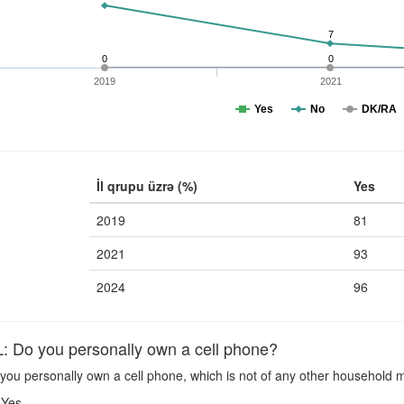
7
0
0
2019
2021
Yes
No
DK/RA
İl qrupu üzrə (%)
Yes
2019
81
2021
93
2024
96
Do you personally own a cell phone?
you personally own a cell phone, which is not of any other household
Yes