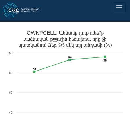
OWNPCELL: Անձամբ դուք ունե՞ք
անձնական բջջային հեռախոս, որը չի
պատկանում Ձեր Տ/Տ մեկ այլ անդամի (%)
100
93
96
81
80
60
40