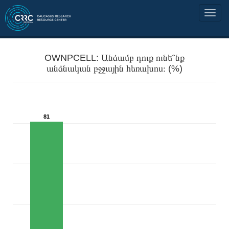
OWNPCELL: Անձամբ դուք ունե՞նք
անձնական բջջային հեռախոս։ (%)
81