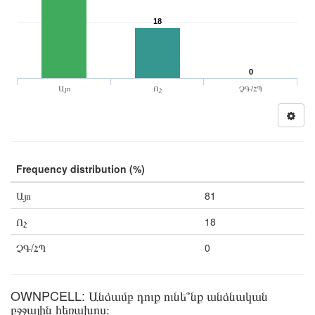
18
0
Այո
Ոչ
ՉԳ/ՀՊ
Frequency distribution (%)
Այո
81
Ոչ
18
ՉԳ/ՀՊ
0
OWNPCELL: Անձամբ դուք ունե՞նք անձնական
բջջային հեռախոս։