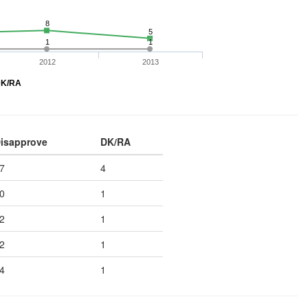
8
5
1
1
2012
2013
K/RA
isapprove
DK/RA
7
4
0
1
2
1
2
1
4
1