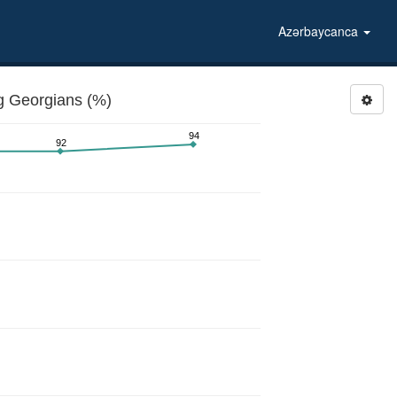
Azərbaycanca
 Georgians (%)
94
92