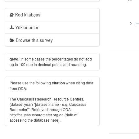
Kod kitabçası
0
Yüklənənlər
Browse this survey
In some cases the percentages do not add
qeyd:
up to 100 due to decimal points and rounding.
Please use the following
when citing data
citation
from ODA:
The Caucasus Research Resource Centers.
(dataset year) "[dataset name - e.g. Caucasus
Barometer]". Retrieved through ODA -
http://caucasusbarometer.org
on {date of
accessing the database here}.