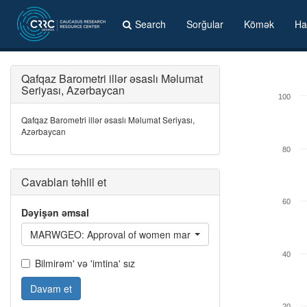
Search
Sorğular
Kömək
Ha
Qafqaz Barometri illər əsaslı Məlumat
Seriyası, Azərbaycan
100
Qafqaz Barometri illər əsaslı Məlumat Seriyası,
Azərbaycan
80
Cavabları təhlil et
60
Dəyişən əmsal
MARWGEO: Approval of women marring Georgians
40
Bilmirəm' və 'imtina' sız
Davam et
20