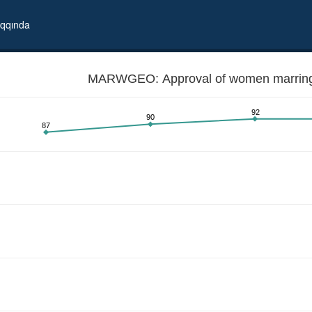
qqında
MARWGEO: Approval of women marring
92
90
87