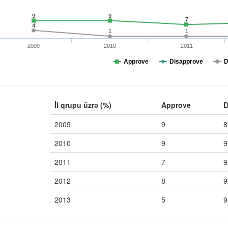
9
9
7
4
1
1
2009
2010
2011
Approve
Disapprove
D
İl qrupu üzrə (%)
Approve
D
2009
9
8
2010
9
9
2011
7
9
2012
8
9
2013
5
9