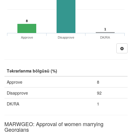
8
1
Approve
Disapprove
DK/RA
Təkrarlanma bölgüsü (%)
Approve
8
Disapprove
92
DK/RA
1
MARWGEO: Approval of women marrying
Georgians