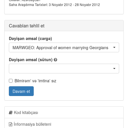
Sahə Araşdırma Tarixləri: 3 Noyabr 2012 - 28 Noyabr 2012
Cavabları təhlil et
Dəyişən əmsal (cərgə)
MARWGEO: Approval of women marrying Georgians
Dəyişən əmsal (sütun)
Bilmirəm' və 'imtina' sız
Davam et
Kod kitabçası
İnformasiya bülleteni