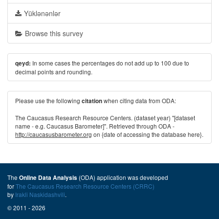
Yüklənənlər
Browse this survey
In some cases the percentages do not add up to 100 due to
qeyd:
decimal points and rounding.
Please use the following
when citing data from ODA:
citation
The Caucasus Research Resource Centers. (dataset year) "[dataset
name - e.g. Caucasus Barometer]". Retrieved through ODA -
http://caucasusbarometer.org
on {date of accessing the database here}.
The
(ODA) application was developed
Online Data Analysis
for
The Caucasus Research Resource Centers (CRRC)
by
Irakli Naskidashvili
.
© 2011 - 2026