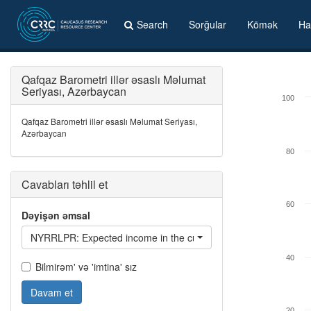
Search
Sorğular
Kömək
Ha
Qafqaz Barometri illər əsaslı Məlumat
Seriyası, Azərbaycan
100
Qafqaz Barometri illər əsaslı Məlumat Seriyası,
Azərbaycan
80
Cavabları təhlil et
60
Dəyişən əmsal
NYRRLPR: Expected income in the current year relative to the n
40
Bilmirəm' və 'imtina' sız
Davam et
20