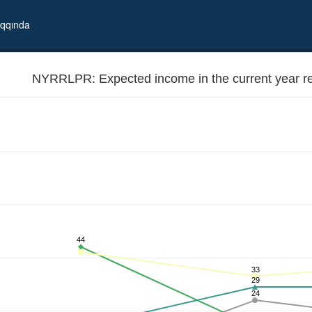
qqında
NYRRLPR: Expected income in the current year rel
ext year
44
33
29
24