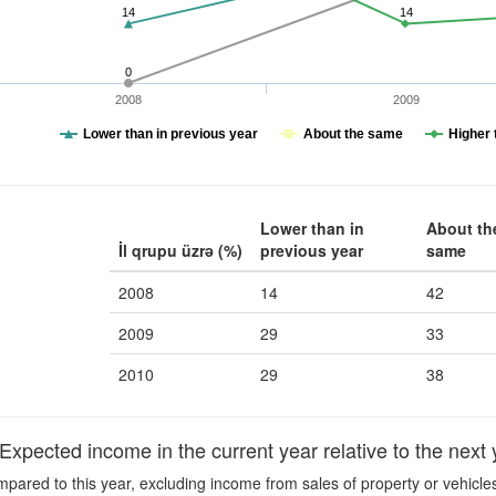
14
14
0
2008
2009
Lower than in previous year
About the same
Higher 
Lower than in
About th
İl qrupu üzrə (%)
previous year
same
2008
14
42
2009
29
33
2010
29
38
pected income in the current year relative to the next 
ared to this year, excluding income from sales of property or vehicles