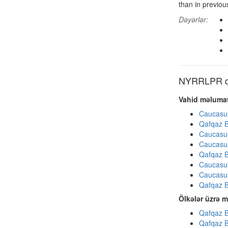
than in previou
Dəyərlər:
NYRRLPR dig
Vahid məlumat
Caucasu
Qafqaz B
Caucasu
Caucasu
Qafqaz B
Caucasu
Caucasu
Qafqaz B
Ölkələr üzrə m
Qafqaz B
Qafqaz B