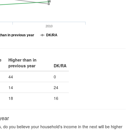
16
2010
than in previous year
DK/RA
e
Higher than in
previous year
DK/RA
44
0
14
24
18
16
year
, do you believe your household's income in the next will be higher