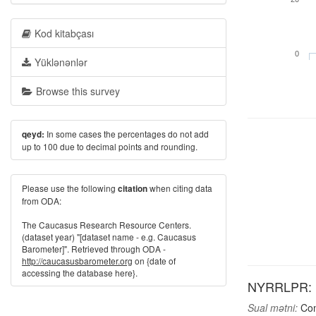
Kod kitabçası
0
Yüklənənlər
Browse this survey
In some cases the percentages do not add
qeyd:
up to 100 due to decimal points and rounding.
Please use the following
when citing data
citation
from ODA:
The Caucasus Research Resource Centers.
(dataset year) "[dataset name - e.g. Caucasus
Barometer]". Retrieved through ODA -
http://caucasusbarometer.org
on {date of
accessing the database here}.
NYRRLPR: Ex
Sual mətni:
Comp