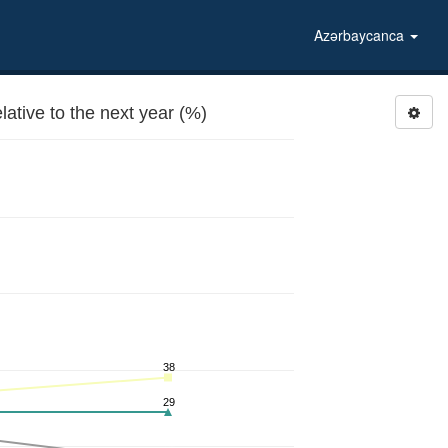
Azərbaycanca
ative to the next year (%)
38
29