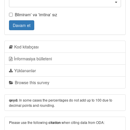
Bilmirəm' və 'imtina' sız
Davam et
Kod kitabçası
İnformasiya bülleteni
Yüklənənlər
Browse this survey
In some cases the percentages do not add up to 100 due to
qeyd:
decimal points and rounding.
Please use the following
when citing data from ODA:
citation