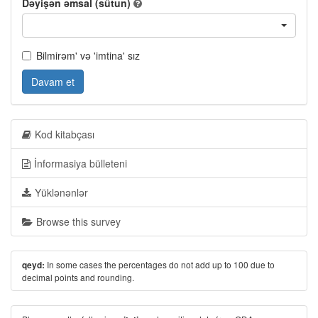
Dəyişən əmsal (sütun)
Bilmirəm' və 'imtina' sız
Davam et
Kod kitabçası
İnformasiya bülleteni
Yüklənənlər
Browse this survey
In some cases the percentages do not add up to 100 due to
qeyd:
decimal points and rounding.