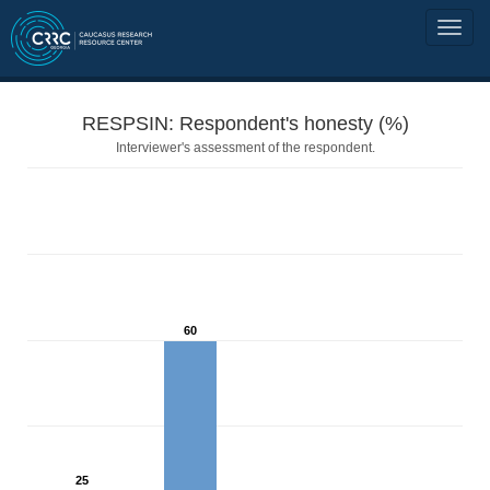
RESPSIN: Respondent's honesty (%)
Interviewer's assessment of the respondent.
60
25