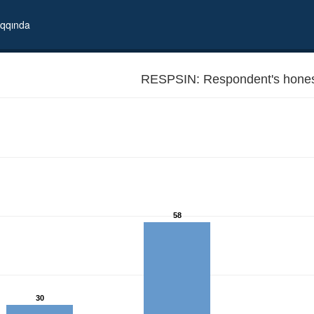
qqında
RESPSIN: Respondent's hones
58
30