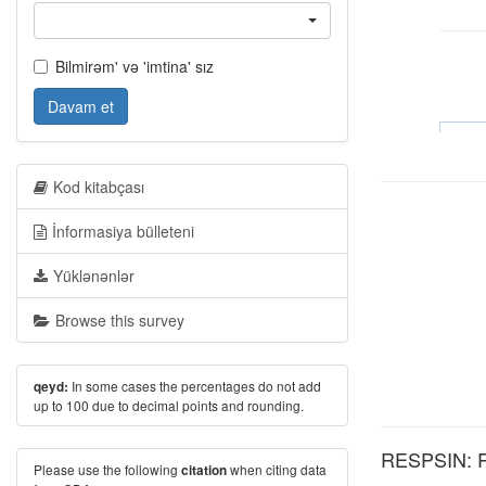
Bilmirəm' və 'imtina' sız
Davam et
Kod kitabçası
İnformasiya bülleteni
Yüklənənlər
Browse this survey
In some cases the percentages do not add
qeyd:
up to 100 due to decimal points and rounding.
RESPSIN: R
Please use the following
when citing data
citation