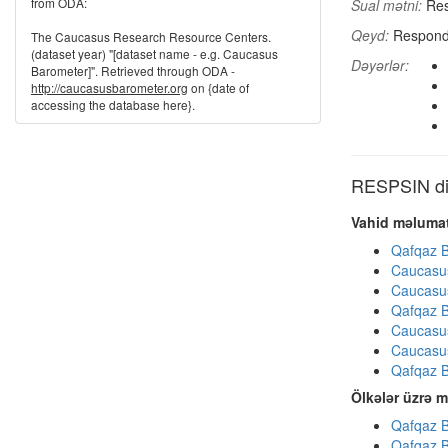
from ODA:
Sual mətni:
Res
Qeyd:
Responde
The Caucasus Research Resource Centers.
(dataset year) "[dataset name - e.g. Caucasus
Dəyərlər:
Barometer]". Retrieved through ODA -
http://caucasusbarometer.org
on {date of
accessing the database here}.
RESPSIN dig
Vahid məlumat
Qafqaz B
Caucasu
Caucasu
Qafqaz B
Caucasu
Caucasu
Qafqaz B
Ölkələr üzrə m
Qafqaz B
Qafqaz B