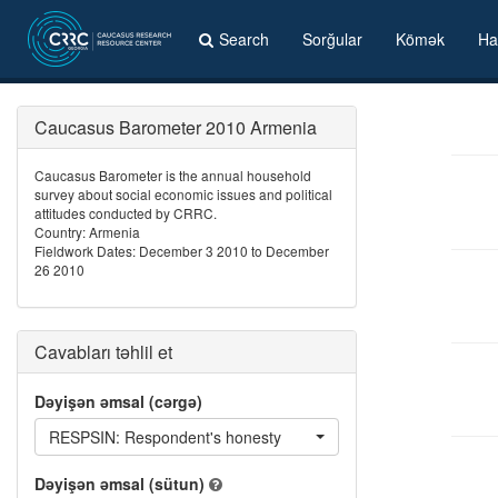
Search
Sorğular
Kömək
Ha
Caucasus Barometer 2010 Armenia
Caucasus Barometer is the annual household
survey about social economic issues and political
attitudes conducted by CRRC.
Country: Armenia
Fieldwork Dates: December 3 2010 to December
26 2010
Cavabları təhlil et
Dəyişən əmsal (cərgə)
RESPSIN: Respondent's honesty
Dəyişən əmsal (sütun)