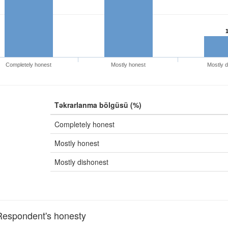
Completely honest
Mostly honest
Mostly d
Təkrarlanma bölgüsü (%)
Completely honest
Mostly honest
Mostly dishonest
espondent's honesty