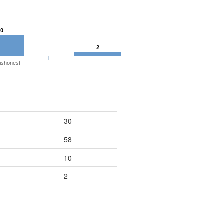
10
2
ishonest
30
58
10
2