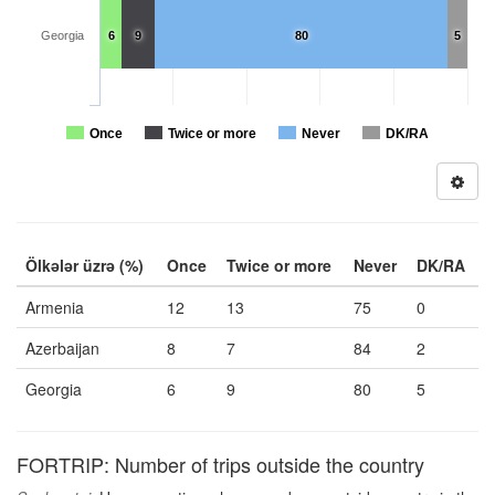
Georgia
6
9
80
5
Once
Twice or more
Never
DK/RA
Ölkələr üzrə (%)
Once
Twice or more
Never
DK/RA
Armenia
12
13
75
0
Azerbaijan
8
7
84
2
Georgia
6
9
80
5
FORTRIP: Number of trips outside the country