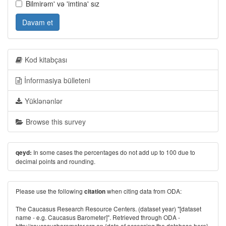
Bilmirəm' və 'imtina' sız
Davam et
Kod kitabçası
İnformasiya bülleteni
Yüklənənlər
Browse this survey
In some cases the percentages do not add up to 100 due to
qeyd:
decimal points and rounding.
Please use the following
when citing data from ODA:
citation
The Caucasus Research Resource Centers. (dataset year) "[dataset
name - e.g. Caucasus Barometer]". Retrieved through ODA -
http://caucasusbarometer.org
on {date of accessing the database here}.