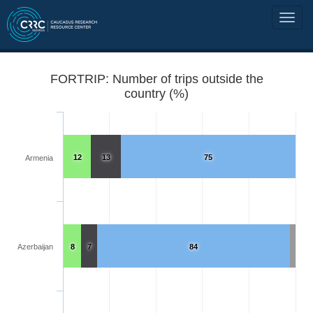
FORTRIP: Number of trips outside the
country (%)
12
13
75
Armenia
Azerbaijan
8
7
84