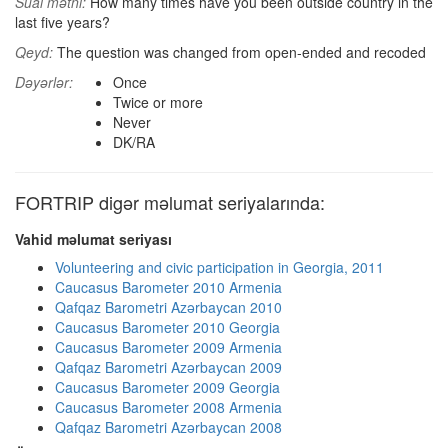
Sual mətni:
How many times have you been outside country in the
last five years?
Qeyd:
The question was changed from open-ended and recoded
Dəyərlər:
Once
Twice or more
Never
DK/RA
FORTRIP digər məlumat seriyalarında:
Vahid məlumat seriyası
Volunteering and civic participation in Georgia, 2011
Caucasus Barometer 2010 Armenia
Qafqaz Barometri Azərbaycan 2010
Caucasus Barometer 2010 Georgia
Caucasus Barometer 2009 Armenia
Qafqaz Barometri Azərbaycan 2009
Caucasus Barometer 2009 Georgia
Caucasus Barometer 2008 Armenia
Qafqaz Barometri Azərbaycan 2008