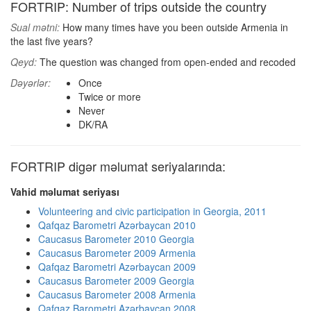
FORTRIP: Number of trips outside the country
Sual mətni:
How many times have you been outside Armenia in
the last five years?
Qeyd:
The question was changed from open-ended and recoded
Dəyərlər:
Once
Twice or more
Never
DK/RA
FORTRIP digər məlumat seriyalarında:
Vahid məlumat seriyası
Volunteering and civic participation in Georgia, 2011
Qafqaz Barometri Azərbaycan 2010
Caucasus Barometer 2010 Georgia
Caucasus Barometer 2009 Armenia
Qafqaz Barometri Azərbaycan 2009
Caucasus Barometer 2009 Georgia
Caucasus Barometer 2008 Armenia
Qafqaz Barometri Azərbaycan 2008