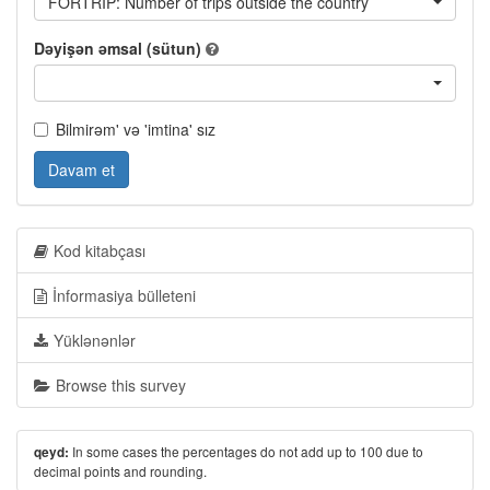
FORTRIP: Number of trips outside the country
Dəyişən əmsal (sütun)
Bilmirəm' və 'imtina' sız
Davam et
Kod kitabçası
İnformasiya bülleteni
Yüklənənlər
Browse this survey
In some cases the percentages do not add up to 100 due to
qeyd:
decimal points and rounding.