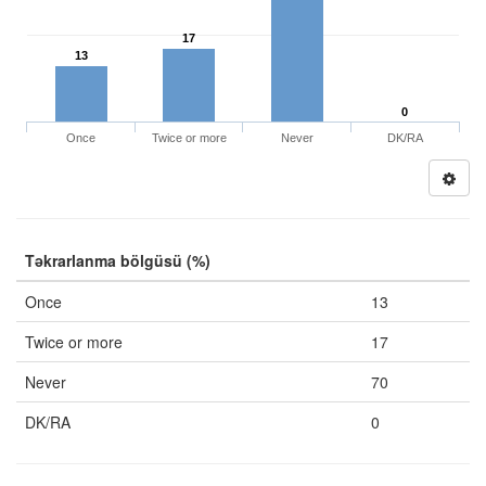
17
13
0
Once
Twice or more
Never
DK/RA
Təkrarlanma bölgüsü (%)
Once
13
Twice or more
17
Never
70
DK/RA
0