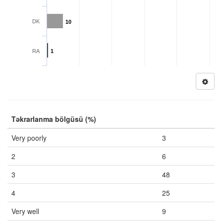
DK
10
RA
1
Təkrarlanma bölgüsü (%)
Very poorly
3
2
6
3
48
4
25
Very well
9