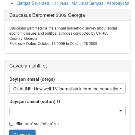
Qafqaz Barometri illər əsaslı Məlumat Seriyası, Azərbaycan
Caucasus Barometer 2009 Georgia
Caucasus Barometer is the annual household survey about social
economic issues and political attitudes conducted by CRRC.
Country: Georgia
Fieldwork Dates: October 13 2009 to October 28 2009
Cavabları təhlil et
Dəyişən əmsal (cərgə)
QUALINF: How well TV journalists inform the population about w
Dəyişən əmsal (sütun)
Bilmirəm' və 'imtina' sız
Davam et