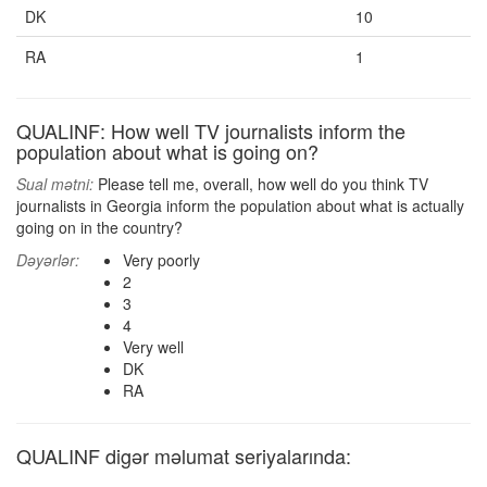
DK
10
RA
1
QUALINF: How well TV journalists inform the
population about what is going on?
Sual mətni:
Please tell me, overall, how well do you think TV
journalists in Georgia inform the population about what is actually
going on in the country?
Dəyərlər:
Very poorly
2
3
4
Very well
DK
RA
QUALINF digər məlumat seriyalarında: