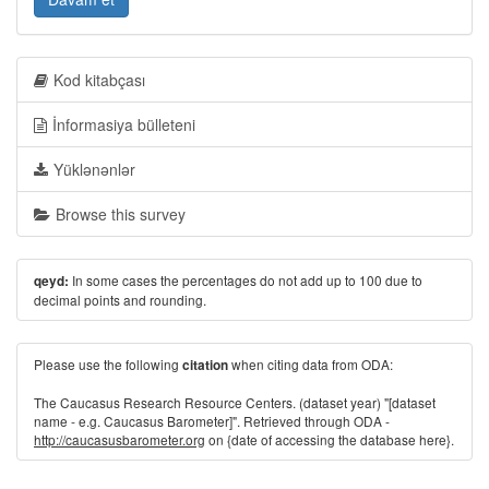
Kod kitabçası
İnformasiya bülleteni
Yüklənənlər
Browse this survey
In some cases the percentages do not add up to 100 due to
qeyd:
decimal points and rounding.
Please use the following
when citing data from ODA:
citation
The Caucasus Research Resource Centers. (dataset year) "[dataset
name - e.g. Caucasus Barometer]". Retrieved through ODA -
http://caucasusbarometer.org
on {date of accessing the database here}.