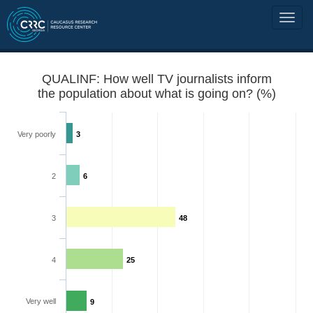
QUALINF: How well TV journalists inform
the population about what is going on? (%)
Very poorly
3
2
6
3
48
4
25
Very well
9