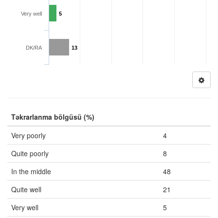
Very well
5
DK/RA
13
Təkrarlanma bölgüsü (%)
Very poorly
4
Quite poorly
8
In the middle
48
Quite well
21
Very well
5