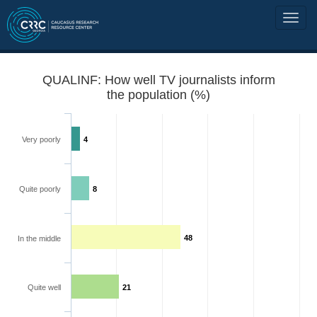
QUALINF: How well TV journalists inform
the population (%)
Very poorly
4
Quite poorly
8
48
In the middle
Quite well
21