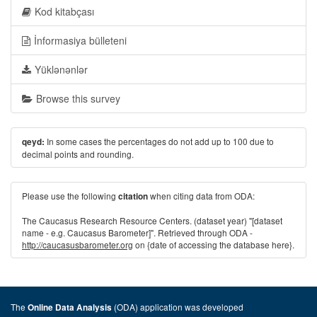
Kod kitabçası
İnformasiya bülleteni
Yüklənənlər
Browse this survey
In some cases the percentages do not add up to 100 due to
qeyd:
decimal points and rounding.
Please use the following
when citing data from ODA:
citation
The Caucasus Research Resource Centers. (dataset year) "[dataset
name - e.g. Caucasus Barometer]". Retrieved through ODA -
http://caucasusbarometer.org
on {date of accessing the database here}.
The
(ODA) application was developed
Online Data Analysis