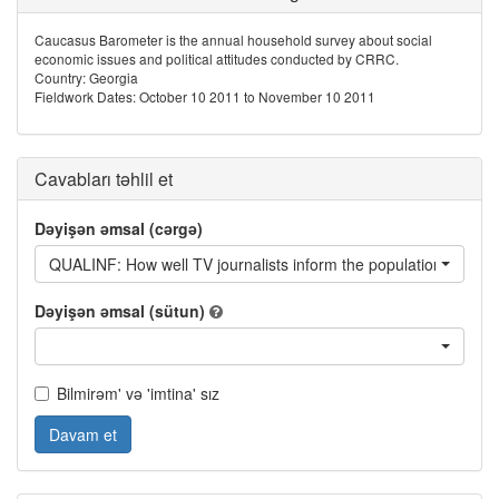
Caucasus Barometer is the annual household survey about social
economic issues and political attitudes conducted by CRRC.
Country: Georgia
Fieldwork Dates: October 10 2011 to November 10 2011
Cavabları təhlil et
Dəyişən əmsal (cərgə)
QUALINF: How well TV journalists inform the population
Dəyişən əmsal (sütun)
Bilmirəm' və 'imtina' sız
Davam et