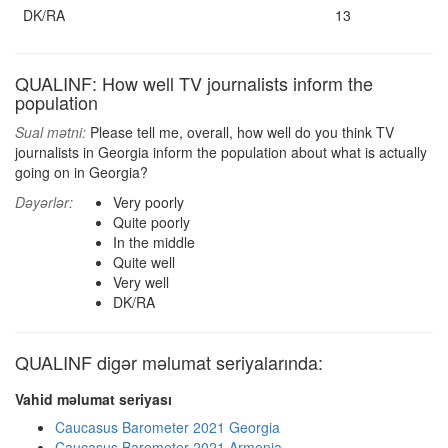
DK/RA
13
QUALINF: How well TV journalists inform the
population
Sual mətni:
Please tell me, overall, how well do you think TV
journalists in Georgia inform the population about what is actually
going on in Georgia?
Dəyərlər:
Very poorly
Quite poorly
In the middle
Quite well
Very well
DK/RA
QUALINF digər məlumat seriyalarında:
Vahid məlumat seriyası
Caucasus Barometer 2021 Georgia
Caucasus Barometer 2021 Armenia