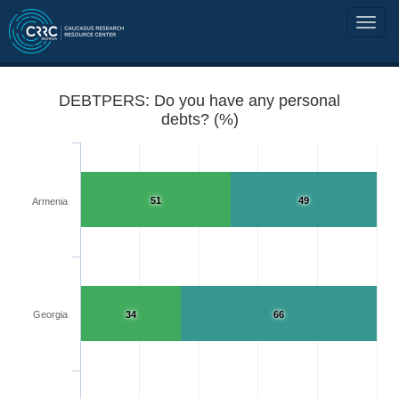
DEBTPERS: Do you have any personal
debts? (%)
51
49
Armenia
Georgia
34
66