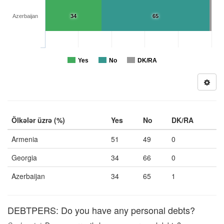
Azerbaijan
34
65
Yes
No
DK/RA
Ölkələr üzrə (%)
Yes
No
DK/RA
Armenia
51
49
0
Georgia
34
66
0
Azerbaijan
34
65
1
DEBTPERS: Do you have any personal debts?