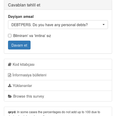
Cavabları təhlil et
Dəyişən əmsal
DEBTPERS: Do you have any personal debts?
Bilmirəm' və 'imtina' sız
Davam et
Kod kitabçası
İnformasiya bülleteni
Yüklənənlər
Browse this survey
In some cases the percentages do not add up to 100 due to
qeyd: