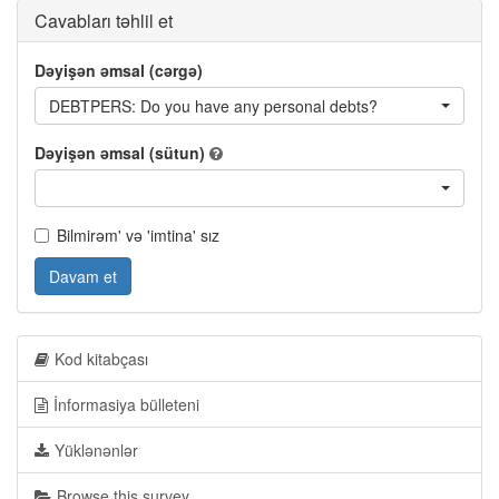
Cavabları təhlil et
Dəyişən əmsal (cərgə)
DEBTPERS: Do you have any personal debts?
Dəyişən əmsal (sütun)
Bilmirəm' və 'imtina' sız
Davam et
Kod kitabçası
İnformasiya bülleteni
Yüklənənlər
Browse this survey