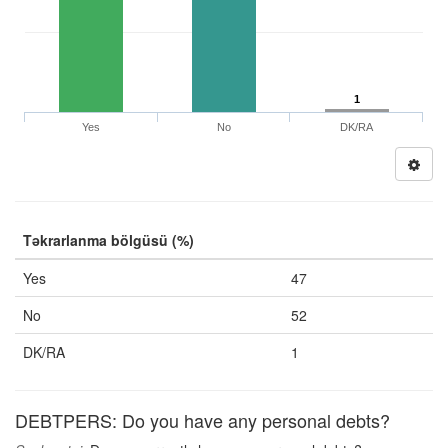
1
Yes
No
DK/RA
Təkrarlanma bölgüsü (%)
Yes
47
No
52
DK/RA
1
DEBTPERS: Do you have any personal debts?