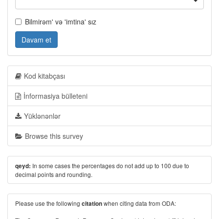
Bilmirəm' və 'imtina' sız
Davam et
Kod kitabçası
İnformasiya bülleteni
Yüklənənlər
Browse this survey
In some cases the percentages do not add up to 100 due to
qeyd:
decimal points and rounding.
Please use the following
when citing data from ODA:
citation