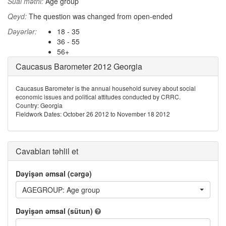
Sual mətni:
Age group
Qeyd:
The question was changed from open-ended
Dəyərlər:
18 - 35
36 - 55
56+
Caucasus Barometer 2012 Georgia
Caucasus Barometer is the annual household survey about social
economic issues and political attitudes conducted by CRRC.
Country: Georgia
Fieldwork Dates: October 26 2012 to November 18 2012
Cavabları təhlil et
Dəyişən əmsal (cərgə)
AGEGROUP: Age group
Dəyişən əmsal (sütun)