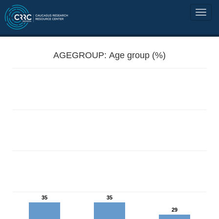
AGEGROUP: Age group (%)
35
35
29