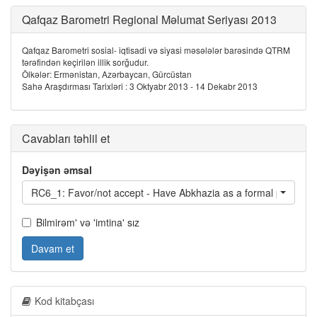
Qafqaz Barometri Regional Məlumat Seriyası 2013
Qafqaz Barometri sosial- iqtisadi və siyasi məsələlər barəsində QTRM
tərəfindən keçirilən illik sorğudur.
Ölkələr: Ermənistan, Azərbaycan, Gürcüstan
Sahə Araşdırması Tarixləri : 3 Oktyabr 2013 - 14 Dekabr 2013
Cavabları təhlil et
Dəyişən əmsal
RC6_1: Favor/not accept - Have Abkhazia as a formal part of G
Bilmirəm' və 'imtina' sız
Davam et
Kod kitabçası