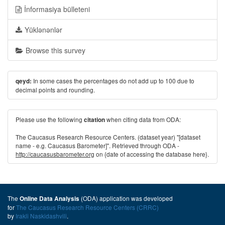
İnformasiya bülleteni
Yüklənənlər
Browse this survey
In some cases the percentages do not add up to 100 due to
qeyd:
decimal points and rounding.
Please use the following
when citing data from ODA:
citation
The Caucasus Research Resource Centers. (dataset year) "[dataset
name - e.g. Caucasus Barometer]". Retrieved through ODA -
http://caucasusbarometer.org
on {date of accessing the database here}.
The
(ODA) application was developed
Online Data Analysis
for
The Caucasus Research Resource Centers (CRRC)
by
Irakli Naskidashvili
.