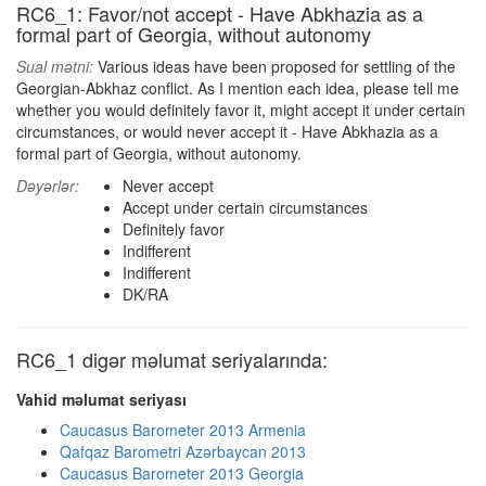
RC6_1: Favor/not accept - Have Abkhazia as a
formal part of Georgia, without autonomy
Sual mətni:
Various ideas have been proposed for settling of the
Georgian-Abkhaz conflict. As I mention each idea, please tell me
whether you would definitely favor it, might accept it under certain
circumstances, or would never accept it - Have Abkhazia as a
formal part of Georgia, without autonomy.
Dəyərlər:
Never accept
Accept under certain circumstances
Definitely favor
Indifferent
Indifferent
DK/RA
RC6_1 digər məlumat seriyalarında:
Vahid məlumat seriyası
Caucasus Barometer 2013 Armenia
Qafqaz Barometri Azərbaycan 2013
Caucasus Barometer 2013 Georgia