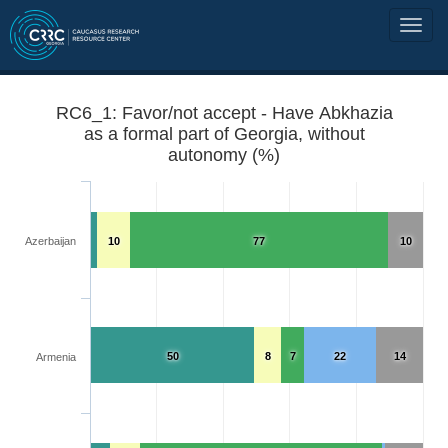
RC6_1: Favor/not accept - Have Abkhazia
as a formal part of Georgia, without
autonomy (%)
Azerbaijan
10
77
10
50
8
7
22
14
Armenia