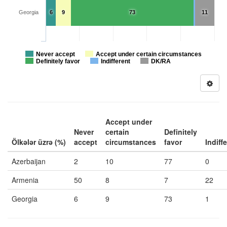
Georgia
6
9
73
11
Never accept
Accept under certain circumstances
Definitely favor
Indifferent
DK/RA
Accept under
Never
certain
Definitely
Ölkələr üzrə (%)
accept
circumstances
favor
Indiff
Azerbaijan
2
10
77
0
Armenia
50
8
7
22
Georgia
6
9
73
1