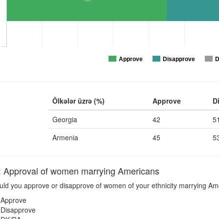
Approve
Disapprove
D
Ölkələr üzrə (%)
Approve
D
Georgia
42
5
Armenia
45
5
pproval of women marrying Americans
ld you approve or disapprove of women of your ethnicity marrying Am
Approve
Disapprove