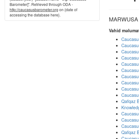
Barometer]". Retrieved through ODA -
http://caucasusbarometer.org
on {date of
accessing the database here}.
MARWUSA di
Vahid məlumat
Caucasu
Caucasu
Caucasu
Caucasu
Caucasu
Caucasu
Caucasu
Caucasu
Caucasu
Caucasu
Qafqaz B
Knowledg
Caucasu
Caucasu
Caucasu
Qafqaz B
Caucasu