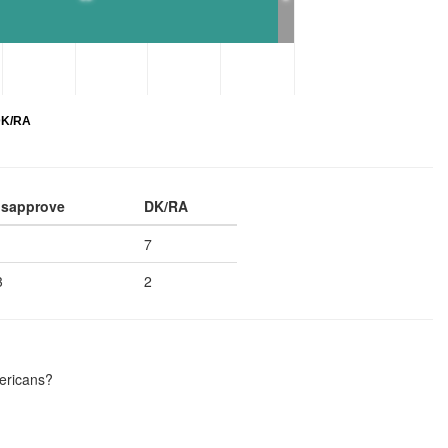
K/RA
isapprove
DK/RA
1
7
3
2
ericans?