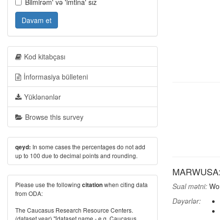
Bilmirəm' və 'imtina' sız
Davam et
Kod kitabçası
İnformasiya bülleteni
Yüklənənlər
Browse this survey
In some cases the percentages do not add
qeyd:
up to 100 due to decimal points and rounding.
MARWUSA: A
Please use the following
when citing data
citation
Sual mətni:
Wou
from ODA:
Dəyərlər:
The Caucasus Research Resource Centers.
(dataset year) "[dataset name - e.g. Caucasus