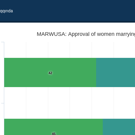
qqında
42
45