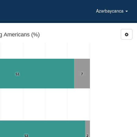
Azərbaycanca
MARWUSA: Approval of women marrying Americans (%)
51
7
53
2