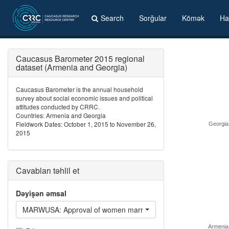
Search
Sorğular
Kömək
Ha
Caucasus Barometer 2015 regional
dataset (Armenia and Georgia)
Caucasus Barometer is the annual household
survey about social economic issues and political
attitudes conducted by CRRC.
Countries: Armenia and Georgia
Fieldwork Dates: October 1, 2015 to November 26,
Georgia
2015
Cavabları təhlil et
Dəyişən əmsal
MARWUSA: Approval of women marrying Americans
Armenia