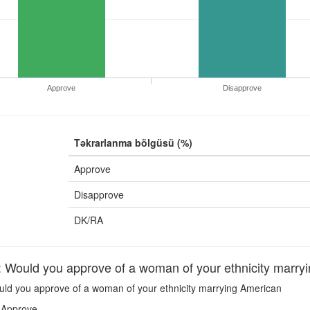
Approve
Disapprove
Təkrarlanma bölgüsü (%)
Approve
Disapprove
DK/RA
uld you approve of a woman of your ethnicity marry
ld you approve of a woman of your ethnicity marrying American
Approve