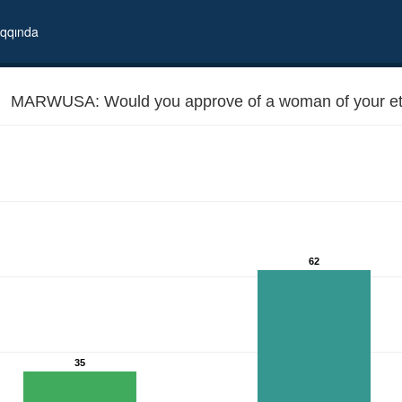
qqında
MARWUSA: Would you approve of a woman of your eth
62
arrying American
35