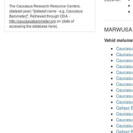
The Caucasus Research Resource Centers.
(dataset year) "[dataset name - e.g. Caucasus
Barometer]". Retrieved through ODA -
http://caucasusbarometer.org
on {date of
accessing the database here}.
MARWUSA di
Vahid məlumat
Caucasu
Caucasu
Caucasu
Caucasu
Caucasu
Caucasu
Caucasu
Caucasu
Caucasu
Caucasu
Qafqaz B
Caucasu
Caucasu
Caucasu
Qafqaz B