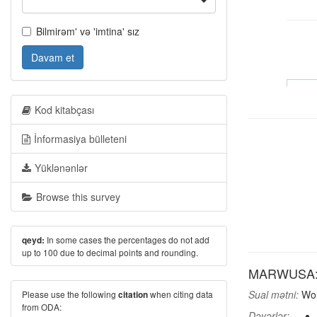
Bilmirəm' və 'imtina' sız
Davam et
Kod kitabçası
İnformasiya bülleteni
Yüklənənlər
Browse this survey
In some cases the percentages do not add
qeyd:
up to 100 due to decimal points and rounding.
MARWUSA: Wo
Sual mətni:
Wou
Please use the following
when citing data
citation
from ODA:
Dəyərlər: