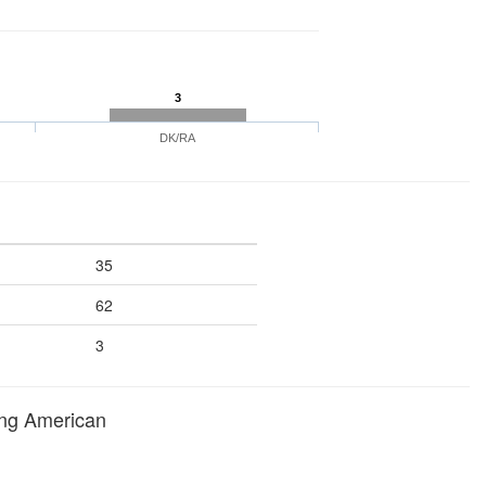
3
DK/RA
35
62
3
ing American