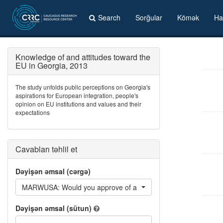
Search
Sorğular
Kömək
Ha
Knowledge of and attitudes toward the
EU in Georgia, 2013
The study unfolds public perceptions on Georgia's
aspirations for European integration, people's
opinion on EU institutions and values and their
expectations
Cavabları təhlil et
Dəyişən əmsal (cərgə)
MARWUSA: Would you approve of a woman of your ethnicity m
Dəyişən əmsal (sütun)