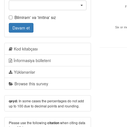
F
Bilmirəm' və 'imtina' sız
Davam et
Six or m
Kod kitabçası
İnformasiya bülleteni
Yüklənənlər
Browse this survey
In some cases the percentages do not add
qeyd:
up to 100 due to decimal points and rounding.
Please use the following
when citing data
citation