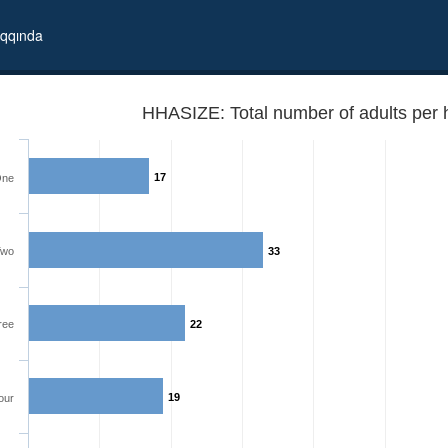
qqında
HHASIZE: Total number of adults per 
17
ne
Two
33
ree
22
19
our