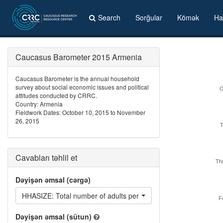
Search
Sorğular
Kömək
Ha
Caucasus Barometer 2015 Armenia
Caucasus Barometer is the annual household
survey about social economic issues and political
O
attitudes conducted by CRRC.
Country: Armenia
Fieldwork Dates: October 10, 2015 to November
26, 2015
Cavabları təhlil et
Th
Dəyişən əmsal (cərgə)
HHASIZE: Total number of adults per household
F
Dəyişən əmsal (sütun)