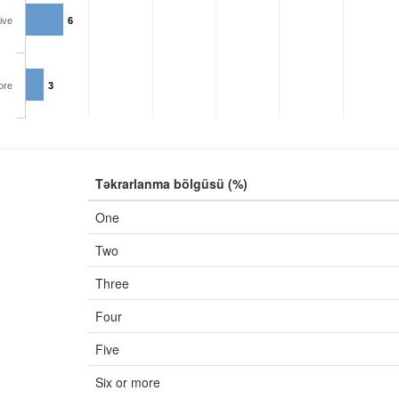
ive
6
ore
3
Təkrarlanma bölgüsü (%)
One
Two
Three
Four
Five
Six or more